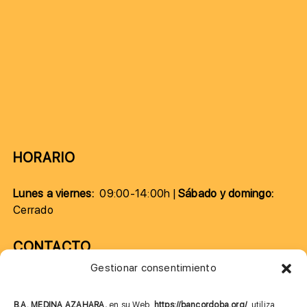
HORARIO
Lunes a viernes:
09:00-14:00h |
Sábado y domingo:
Cerrado
CONTACTO
Gestionar consentimiento
957 75 10 70
685 901 226
B.A. MEDINA AZAHARA,
en su Web,
https://bancordoba.org/
, utiliza