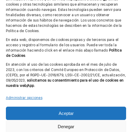
cookies y otras tecnologías similares que almacenan y recuperan
información cuando navegas. Estas tecnologías pueden servir para
finalidades diversas, como reconocer a un usuario y obtener
MÁS INFORMACIÓN
información de sus hábitos de navegación. Los usos concretos que
hacemos de estas tecnologías se describen en la información de la
Política de Cookies.
Imagen corporativa
En esta web, disponemos de cookies propias y de terceros para el
acceso y registro al formulario de los usuarios. Puede ver toda la
Aviso legal
información haciendo click en el enlace más abajo llamado
Política
de Cookies
.
Política de privacidad
En atención al uso de las cookies aprobada en el mes de julio de
Cita previa FAGA
2023, con los criterios del Comité Europeo en Protección de Datos,
(CEPD), por el RGPD-UE-2016/679, LSSI-CE-2002/21/CE, actualización,
09/05/2023,
solicitamos su consentimiento para el uso de cookies en
nuestra web/App.
Contactar
Administrar opciones
Aceptar
© Copyright 2012 - 2026 |
Diseño web: Taller Empresarial 2.0
Denegar