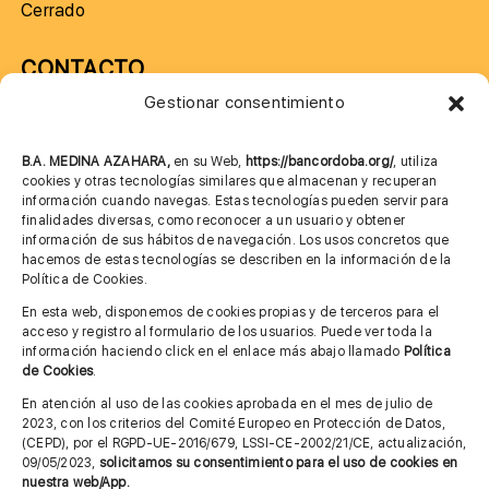
Cerrado
CONTACTO
Gestionar consentimiento
957 75 10 70
685 901 226
B.A. MEDINA AZAHARA,
en su Web,
https://bancordoba.org/
, utiliza
cookies y otras tecnologías similares que almacenan y recuperan
información cuando navegas. Estas tecnologías pueden servir para
finalidades diversas, como reconocer a un usuario y obtener
MÁS INFORMACIÓN
información de sus hábitos de navegación. Los usos concretos que
hacemos de estas tecnologías se describen en la información de la
Política de Cookies.
Imagen corporativa
En esta web, disponemos de cookies propias y de terceros para el
acceso y registro al formulario de los usuarios. Puede ver toda la
Aviso legal
información haciendo click en el enlace más abajo llamado
Política
de Cookies
.
Política de privacidad
En atención al uso de las cookies aprobada en el mes de julio de
Cita previa FAGA
2023, con los criterios del Comité Europeo en Protección de Datos,
(CEPD), por el RGPD-UE-2016/679, LSSI-CE-2002/21/CE, actualización,
09/05/2023,
solicitamos su consentimiento para el uso de cookies en
nuestra web/App.