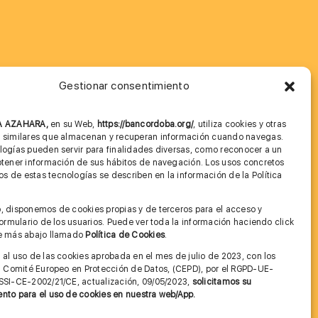
Gestionar consentimiento
MÁS INFORMACIÓN
NA AZAHARA,
en su Web,
https://bancordoba.org/
, utiliza cookies y otras
Imagen corporativa
s similares que almacenan y recuperan información cuando navegas.
logías pueden servir para finalidades diversas, como reconocer a un
Cita previa FAGA
btener información de sus hábitos de navegación. Los usos concretos
 de estas tecnologías se describen en la información de la Política
Aviso legal y Política de Privacidad
.
, disponemos de cookies propias y de terceros para el acceso y
Condiciones de Uso Web
 formulario de los usuarios. Puede ver toda la información haciendo click
ce más abajo llamado
Política de Cookies
.
 al uso de las cookies aprobada en el mes de julio de 2023, con los
el Comité Europeo en Protección de Datos, (CEPD), por el RGPD-UE-
SSI-CE-2002/21/CE, actualización, 09/05/2023,
solicitamos su
nto para el uso de cookies en nuestra web/App.