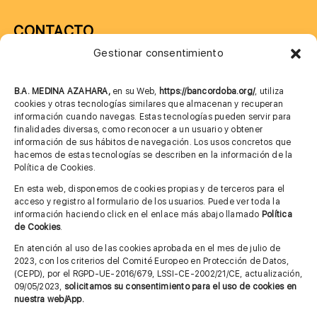
CONTACTO
Gestionar consentimiento
957 75 10 70
685 901 226
B.A. MEDINA AZAHARA,
en su Web,
https://bancordoba.org/
, utiliza
cookies y otras tecnologías similares que almacenan y recuperan
información cuando navegas. Estas tecnologías pueden servir para
finalidades diversas, como reconocer a un usuario y obtener
MÁS INFORMACIÓN
información de sus hábitos de navegación. Los usos concretos que
hacemos de estas tecnologías se describen en la información de la
Política de Cookies.
Imagen corporativa
En esta web, disponemos de cookies propias y de terceros para el
acceso y registro al formulario de los usuarios. Puede ver toda la
Aviso legal
información haciendo click en el enlace más abajo llamado
Política
de Cookies
.
Política de privacidad
En atención al uso de las cookies aprobada en el mes de julio de
Cita previa FAGA
2023, con los criterios del Comité Europeo en Protección de Datos,
(CEPD), por el RGPD-UE-2016/679, LSSI-CE-2002/21/CE, actualización,
09/05/2023,
solicitamos su consentimiento para el uso de cookies en
nuestra web/App.