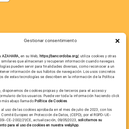
Gestionar consentimiento
MÁS INFORMACIÓN
NA AZAHARA,
en su Web,
https://bancordoba.org/
, utiliza cookies y otras
Imagen corporativa
s similares que almacenan y recuperan información cuando navegas.
logías pueden servir para finalidades diversas, como reconocer a un
Cita previa FAGA
btener información de sus hábitos de navegación. Los usos concretos
 de estas tecnologías se describen en la información de la Política
Aviso legal y Política de Privacidad
.
, disponemos de cookies propias y de terceros para el acceso y
Condiciones de Uso Web
 formulario de los usuarios. Puede ver toda la información haciendo click
ce más abajo llamado
Política de Cookies
.
 al uso de las cookies aprobada en el mes de julio de 2023, con los
el Comité Europeo en Protección de Datos, (CEPD), por el RGPD-UE-
SSI-CE-2002/21/CE, actualización, 09/05/2023,
solicitamos su
nto para el uso de cookies en nuestra web/App.