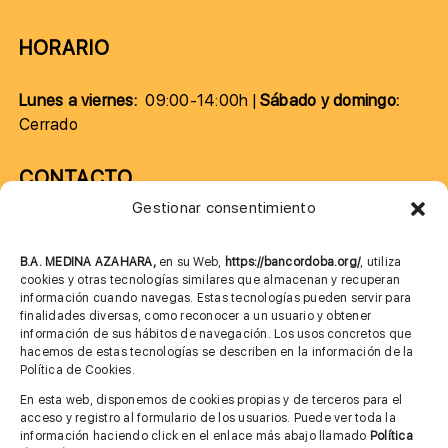
HORARIO
Lunes a viernes:
09:00-14:00h |
Sábado y domingo:
Cerrado
CONTACTO
Gestionar consentimiento
957 75 10 70
685 901 226
B.A. MEDINA AZAHARA,
en su Web,
https://bancordoba.org/
, utiliza
cookies y otras tecnologías similares que almacenan y recuperan
información cuando navegas. Estas tecnologías pueden servir para
finalidades diversas, como reconocer a un usuario y obtener
MÁS INFORMACIÓN
información de sus hábitos de navegación. Los usos concretos que
hacemos de estas tecnologías se describen en la información de la
Política de Cookies.
Imagen corporativa
En esta web, disponemos de cookies propias y de terceros para el
acceso y registro al formulario de los usuarios. Puede ver toda la
Aviso legal
información haciendo click en el enlace más abajo llamado
Política