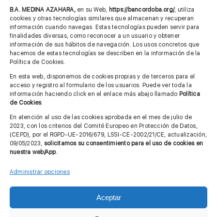
685 901 226
B.A. MEDINA AZAHARA,
en su Web,
https://bancordoba.org/
, utiliza
cookies y otras tecnologías similares que almacenan y recuperan
información cuando navegas. Estas tecnologías pueden servir para
finalidades diversas, como reconocer a un usuario y obtener
MÁS INFORMACIÓN
información de sus hábitos de navegación. Los usos concretos que
hacemos de estas tecnologías se describen en la información de la
Política de Cookies.
Imagen corporativa
En esta web, disponemos de cookies propias y de terceros para el
acceso y registro al formulario de los usuarios. Puede ver toda la
Aviso legal
información haciendo click en el enlace más abajo llamado
Política
de Cookies
.
Política de privacidad
En atención al uso de las cookies aprobada en el mes de julio de
Cita previa FAGA
2023, con los criterios del Comité Europeo en Protección de Datos,
(CEPD), por el RGPD-UE-2016/679, LSSI-CE-2002/21/CE, actualización,
09/05/2023,
solicitamos su consentimiento para el uso de cookies en
nuestra web/App.
Contactar
Administrar opciones
Aceptar
© Copyright 2012 - 2026 |
Diseño web: Taller Empresarial 2.0