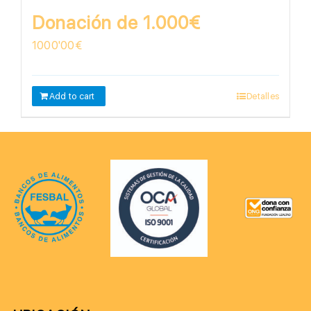
Donación de 1.000€
1000'00
€
Add to cart
Detalles