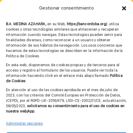
Gestionar consentimiento
957 75 10 70
685 901 226
B.A. MEDINA AZAHARA,
en su Web,
https://bancordoba.org/
, utiliza
cookies y otras tecnologías similares que almacenan y recuperan
información cuando navegas. Estas tecnologías pueden servir para
finalidades diversas, como reconocer a un usuario y obtener
MÁS INFORMACIÓN
información de sus hábitos de navegación. Los usos concretos que
hacemos de estas tecnologías se describen en la información de la
Política de Cookies.
Imagen corporativa
En esta web, disponemos de cookies propias y de terceros para el
acceso y registro al formulario de los usuarios. Puede ver toda la
Aviso legal
información haciendo click en el enlace más abajo llamado
Política
de Cookies
.
Política de privacidad
En atención al uso de las cookies aprobada en el mes de julio de
Cita previa FAGA
2023, con los criterios del Comité Europeo en Protección de Datos,
(CEPD), por el RGPD-UE-2016/679, LSSI-CE-2002/21/CE, actualización,
09/05/2023,
solicitamos su consentimiento para el uso de cookies en
nuestra web/App.
Contactar
Administrar opciones