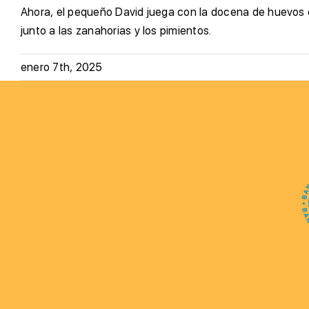
Ahora, el pequeño David juega con la docena de huevos en
junto a las zanahorias y los pimientos.
enero 7th, 2025