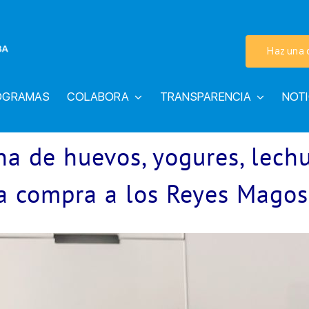
Haz una 
OGRAMAS
COLABORA
TRANSPARENCIA
NOTI
a de huevos, yogures, lechug
la compra a los Reyes Magos