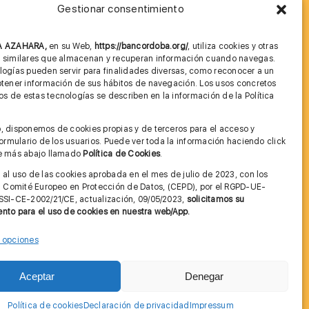
Gestionar consentimiento
MÁS INFORMACIÓN
NA AZAHARA,
en su Web,
https://bancordoba.org/
, utiliza cookies y otras
Imagen corporativa
s similares que almacenan y recuperan información cuando navegas.
logías pueden servir para finalidades diversas, como reconocer a un
Cita previa FAGA
btener información de sus hábitos de navegación. Los usos concretos
 de estas tecnologías se describen en la información de la Política
Aviso legal y Política de Privacidad
.
, disponemos de cookies propias y de terceros para el acceso y
Condiciones de Uso Web
 formulario de los usuarios. Puede ver toda la información haciendo click
ce más abajo llamado
Política de Cookies
.
 al uso de las cookies aprobada en el mes de julio de 2023, con los
el Comité Europeo en Protección de Datos, (CEPD), por el RGPD-UE-
SSI-CE-2002/21/CE, actualización, 09/05/2023,
solicitamos su
nto para el uso de cookies en nuestra web/App.
r opciones
Contactar
Aceptar
Denegar
Política de cookies
Declaración de privacidad
Impressum