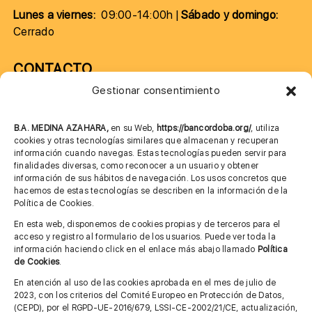
Lunes a viernes:
09:00-14:00h |
Sábado y domingo:
Cerrado
CONTACTO
Gestionar consentimiento
957 75 10 70
685 901 226
B.A. MEDINA AZAHARA,
en su Web,
https://bancordoba.org/
, utiliza
cookies y otras tecnologías similares que almacenan y recuperan
información cuando navegas. Estas tecnologías pueden servir para
finalidades diversas, como reconocer a un usuario y obtener
MÁS INFORMACIÓN
información de sus hábitos de navegación. Los usos concretos que
hacemos de estas tecnologías se describen en la información de la
Política de Cookies.
Imagen corporativa
En esta web, disponemos de cookies propias y de terceros para el
acceso y registro al formulario de los usuarios. Puede ver toda la
Aviso legal
información haciendo click en el enlace más abajo llamado
Política
de Cookies
.
Política de privacidad
En atención al uso de las cookies aprobada en el mes de julio de
Cita previa FAGA
2023, con los criterios del Comité Europeo en Protección de Datos,
(CEPD), por el RGPD-UE-2016/679, LSSI-CE-2002/21/CE, actualización,