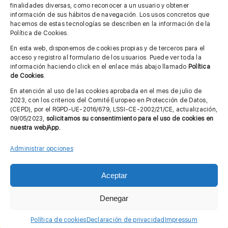
finalidades diversas, como reconocer a un usuario y obtener
MÁS INFORMACIÓN
información de sus hábitos de navegación. Los usos concretos que
hacemos de estas tecnologías se describen en la información de la
Política de Cookies.
Imagen corporativa
En esta web, disponemos de cookies propias y de terceros para el
acceso y registro al formulario de los usuarios. Puede ver toda la
Aviso legal
información haciendo click en el enlace más abajo llamado
Política
de Cookies
.
Política de privacidad
En atención al uso de las cookies aprobada en el mes de julio de
Cita previa FAGA
2023, con los criterios del Comité Europeo en Protección de Datos,
(CEPD), por el RGPD-UE-2016/679, LSSI-CE-2002/21/CE, actualización,
09/05/2023,
solicitamos su consentimiento para el uso de cookies en
nuestra web/App.
Contactar
Administrar opciones
Aceptar
© Copyright 2012 - 2026 |
Diseño web: Taller Empresarial 2.0
Denegar
Política de cookies
Declaración de privacidad
Impressum