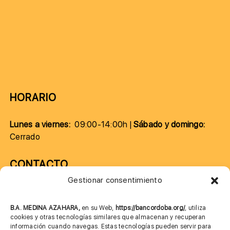
HORARIO
Lunes a viernes:
09:00-14:00h |
Sábado y domingo:
Cerrado
CONTACTO
Gestionar consentimiento
957 75 10 70
685 901 226
B.A. MEDINA AZAHARA,
en su Web,
https://bancordoba.org/
, utiliza
cookies y otras tecnologías similares que almacenan y recuperan
información cuando navegas. Estas tecnologías pueden servir para