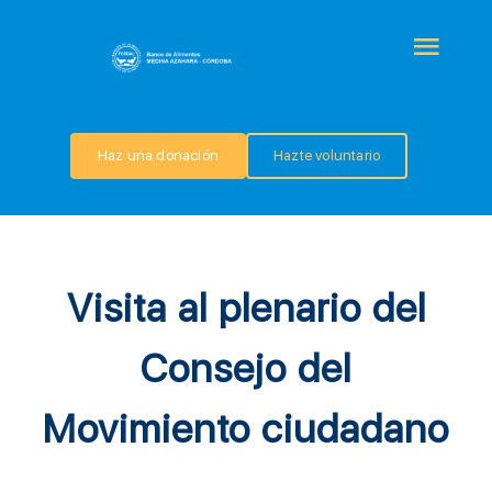
Saltar
al
Togg
contenido
Navi
QUIÉNES SOMOS
Haz una donación
Hazte voluntario
PROGRAMAS
COLABORA
Visita al plenario del
TRANSPARENCIA
Consejo del
Movimiento ciudadano
NOTICIAS
CONTACTO