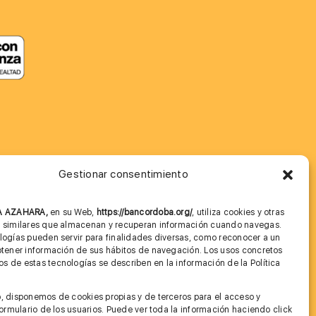
Gestionar consentimiento
MÁS INFORMACIÓN
NA AZAHARA,
en su Web,
https://bancordoba.org/
, utiliza cookies y otras
Imagen corporativa
s similares que almacenan y recuperan información cuando navegas.
logías pueden servir para finalidades diversas, como reconocer a un
Cita previa FAGA
btener información de sus hábitos de navegación. Los usos concretos
 de estas tecnologías se describen en la información de la Política
Aviso legal y Política de Privacidad
.
, disponemos de cookies propias y de terceros para el acceso y
Condiciones de Uso Web
 formulario de los usuarios. Puede ver toda la información haciendo click