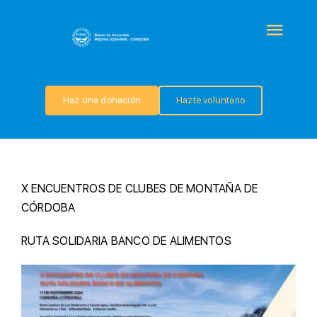
Saltar
al
Togg
contenido
Navi
QUIÉNES SOMOS
Haz una donación
Hazte voluntario
PROGRAMAS
COLABORA
X ENCUENTROS DE CLUBES DE MONTAÑA DE
CÓRDOBA
TRANSPARENCIA
RUTA SOLIDARIA BANCO DE ALIMENTOS
NOTICIAS
CONTACTO