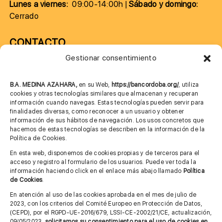
Lunes a viernes:
09:00-14:00h |
Sábado y domingo:
Cerrado
CONTACTO
Gestionar consentimiento
957 75 10 70
685 901 226
B.A. MEDINA AZAHARA,
en su Web,
https://bancordoba.org/
, utiliza
cookies y otras tecnologías similares que almacenan y recuperan
información cuando navegas. Estas tecnologías pueden servir para
finalidades diversas, como reconocer a un usuario y obtener
MÁS INFORMACIÓN
información de sus hábitos de navegación. Los usos concretos que
hacemos de estas tecnologías se describen en la información de la
Política de Cookies.
Imagen corporativa
En esta web, disponemos de cookies propias y de terceros para el
acceso y registro al formulario de los usuarios. Puede ver toda la
Aviso legal
información haciendo click en el enlace más abajo llamado
Política
de Cookies
.
Política de privacidad
En atención al uso de las cookies aprobada en el mes de julio de
Cita previa FAGA
2023, con los criterios del Comité Europeo en Protección de Datos,
(CEPD), por el RGPD-UE-2016/679, LSSI-CE-2002/21/CE, actualización,
09/05/2023,
solicitamos su consentimiento para el uso de cookies en