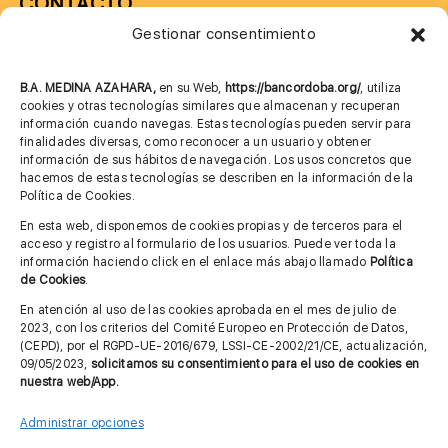
CONTACTO
Gestionar consentimiento
957 75 10 70
685 901 226
B.A. MEDINA AZAHARA,
en su Web,
https://bancordoba.org/
, utiliza
cookies y otras tecnologías similares que almacenan y recuperan
información cuando navegas. Estas tecnologías pueden servir para
finalidades diversas, como reconocer a un usuario y obtener
MÁS INFORMACIÓN
información de sus hábitos de navegación. Los usos concretos que
hacemos de estas tecnologías se describen en la información de la
Política de Cookies.
Imagen corporativa
En esta web, disponemos de cookies propias y de terceros para el
acceso y registro al formulario de los usuarios. Puede ver toda la
Aviso legal
información haciendo click en el enlace más abajo llamado
Política
de Cookies
.
Política de privacidad
En atención al uso de las cookies aprobada en el mes de julio de
Cita previa FAGA
2023, con los criterios del Comité Europeo en Protección de Datos,
(CEPD), por el RGPD-UE-2016/679, LSSI-CE-2002/21/CE, actualización,
09/05/2023,
solicitamos su consentimiento para el uso de cookies en
nuestra web/App.
Contactar
Administrar opciones