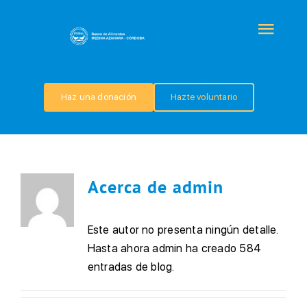
Saltar
al
Togg
contenido
Navi
QUIÉNES SOMOS
Haz una donación
Hazte voluntario
PROGRAMAS
COLABORA
Acerca de
admin
TRANSPARENCIA
Este autor no presenta ningún detalle.
Hasta ahora admin ha creado 584
NOTICIAS
entradas de blog.
CONTACTO