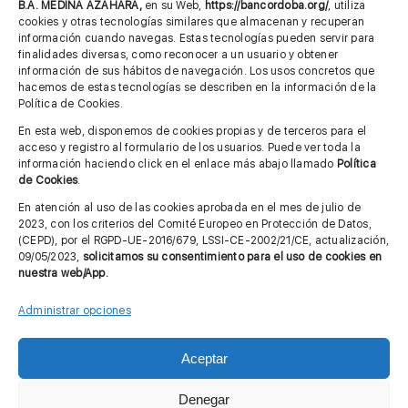
685 901 226
B.A. MEDINA AZAHARA,
en su Web,
https://bancordoba.org/
, utiliza
cookies y otras tecnologías similares que almacenan y recuperan
información cuando navegas. Estas tecnologías pueden servir para
finalidades diversas, como reconocer a un usuario y obtener
MÁS INFORMACIÓN
información de sus hábitos de navegación. Los usos concretos que
hacemos de estas tecnologías se describen en la información de la
Política de Cookies.
Imagen corporativa
En esta web, disponemos de cookies propias y de terceros para el
acceso y registro al formulario de los usuarios. Puede ver toda la
Aviso legal
información haciendo click en el enlace más abajo llamado
Política
de Cookies
.
Política de privacidad
En atención al uso de las cookies aprobada en el mes de julio de
Cita previa FAGA
2023, con los criterios del Comité Europeo en Protección de Datos,
(CEPD), por el RGPD-UE-2016/679, LSSI-CE-2002/21/CE, actualización,
09/05/2023,
solicitamos su consentimiento para el uso de cookies en
nuestra web/App.
Contactar
Administrar opciones
Aceptar
© Copyright 2012 - 2026 |
Diseño web: Taller Empresarial 2.0
Denegar