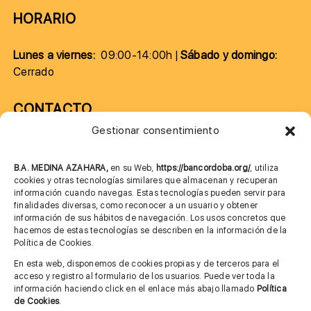
HORARIO
Lunes a viernes:
09:00-14:00h |
Sábado y domingo:
Cerrado
CONTACTO
Gestionar consentimiento
957 75 10 70
685 901 226
B.A. MEDINA AZAHARA,
en su Web,
https://bancordoba.org/
, utiliza
cookies y otras tecnologías similares que almacenan y recuperan
información cuando navegas. Estas tecnologías pueden servir para
finalidades diversas, como reconocer a un usuario y obtener
MÁS INFORMACIÓN
información de sus hábitos de navegación. Los usos concretos que
hacemos de estas tecnologías se describen en la información de la
Política de Cookies.
Imagen corporativa
En esta web, disponemos de cookies propias y de terceros para el
acceso y registro al formulario de los usuarios. Puede ver toda la
Aviso legal
información haciendo click en el enlace más abajo llamado
Política
de Cookies
.
Política de privacidad