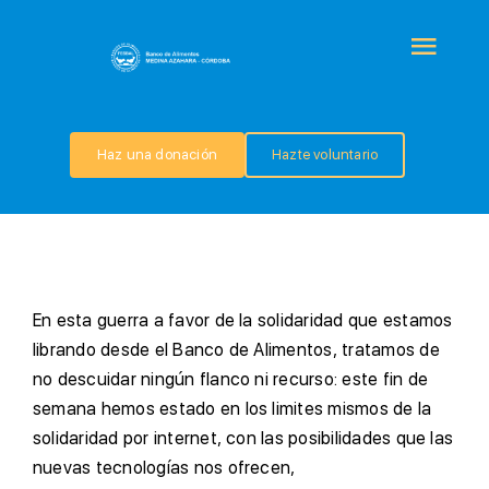
Saltar
al
Togg
contenido
Navi
QUIÉNES SOMOS
Haz una donación
Hazte voluntario
PROGRAMAS
COLABORA
E
n esta guerra a favor de la solidaridad que estamos
TRANSPARENCIA
librando desde el Banco de Alimentos, tratamos de
no descuidar ningún flanco ni recurso: este fin de
semana hemos estado en los limites mismos de la
NOTICIAS
solidaridad por internet, con las posibilidades que las
nuevas tecnologías nos ofrecen,
CONTACTO