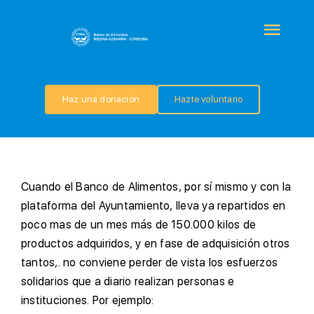
Saltar
al
Togg
contenido
Navi
QUIÉNES SOMOS
Haz una donación
Hazte voluntario
PROGRAMAS
COLABORA
C
uando el Banco de Alimentos, por sí mismo y con la
plataforma del Ayuntamiento, lleva ya repartidos en
TRANSPARENCIA
poco mas de un mes más de 150.000 kilos de
productos adquiridos, y en fase de adquisición otros
tantos,. no conviene perder de vista los esfuerzos
NOTICIAS
solidarios que a diario realizan personas e
instituciones. Por ejemplo:
CONTACTO