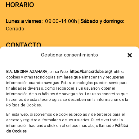
HORARIO
Lunes a viernes:
09:00-14:00h |
Sábado y domingo:
Cerrado
CONTACTO
Gestionar consentimiento
957 75 10 70
685 901 226
B.A. MEDINA AZAHARA,
en su Web,
https://bancordoba.org/
, utiliza
cookies y otras tecnologías similares que almacenan y recuperan
información cuando navegas. Estas tecnologías pueden servir para
finalidades diversas, como reconocer a un usuario y obtener
MÁS INFORMACIÓN
información de sus hábitos de navegación. Los usos concretos que
hacemos de estas tecnologías se describen en la información de la
Política de Cookies.
Imagen corporativa
En esta web, disponemos de cookies propias y de terceros para el
acceso y registro al formulario de los usuarios. Puede ver toda la
Aviso legal
información haciendo click en el enlace más abajo llamado
Política
de Cookies
.
Política de privacidad