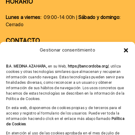
HORARIO
Lunes a viernes:
09:00-14:00h |
Sábado y domingo:
Cerrado
CONTACTO
Gestionar consentimiento
957 75 10 70
685 901 226
B.A. MEDINA AZAHARA,
en su Web,
https://bancordoba.org/
, utiliza
cookies y otras tecnologías similares que almacenan y recuperan
información cuando navegas. Estas tecnologías pueden servir para
finalidades diversas, como reconocer a un usuario y obtener
MÁS INFORMACIÓN
información de sus hábitos de navegación. Los usos concretos que
hacemos de estas tecnologías se describen en la información de la
Política de Cookies.
Imagen corporativa
En esta web, disponemos de cookies propias y de terceros para el
acceso y registro al formulario de los usuarios. Puede ver toda la
Aviso legal
información haciendo click en el enlace más abajo llamado
Política
de Cookies
.
Política de privacidad
En atención al uso de las cookies aprobada en el mes de julio de