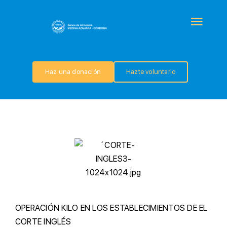
Saltar
al
Togg
contenido
Navi
QUIÉNES SOMOS
Haz una donación
Hazte voluntario
PROGRAMAS
COLABORA
TRANSPARENCIA
NOTICIAS
O
PERACIÓN KILO EN LOS ESTABLECIMIENTOS DE EL
CORTE INGLÉS
CONTACTO