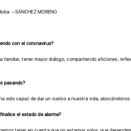
Córdoba. – SÁNCHEZ MORENO
iendo con el coronavirus?
vida familiar, tener mayor diálogo, compartiendo aficiones, re
os pasando?
ha sido capaz de dar un vuelco a nuestra vida, abocándonos a
inalice el estado de alarma?
. Debemos tener en cuenta que no estamos solos, que depende