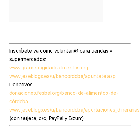
I
nscríbete ya como voluntari@ para tiendas y
supermercados:
www.granrecogidadealimentos.org
www.jeseblogs.es/u/bancordoba/apuntate.asp
D
onativos:
donaciones.fesbal.org/banco-de-alimentos-de-
córdoba
www.jeseblogs.es/u/bancordoba/aportaciones_dinerarias
(con tarjeta, c/c, PayPal y Bizum).