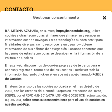
CONTACTO
Gestionar consentimiento
957 75 10 70
685 901 226
B.A. MEDINA AZAHARA,
en su Web,
https://bancordoba.org/
, utiliza
cookies y otras tecnologías similares que almacenan y recuperan
información cuando navegas. Estas tecnologías pueden servir para
finalidades diversas, como reconocer a un usuario y obtener
MÁS INFORMACIÓN
información de sus hábitos de navegación. Los usos concretos que
hacemos de estas tecnologías se describen en la información de la
Política de Cookies.
Imagen corporativa
En esta web, disponemos de cookies propias y de terceros para el
acceso y registro al formulario de los usuarios. Puede ver toda la
Aviso legal
información haciendo click en el enlace más abajo llamado
Política
de Cookies
.
Política de privacidad
En atención al uso de las cookies aprobada en el mes de julio de
Cita previa FAGA
2023, con los criterios del Comité Europeo en Protección de Datos,
(CEPD), por el RGPD-UE-2016/679, LSSI-CE-2002/21/CE, actualización,
09/05/2023,
solicitamos su consentimiento para el uso de cookies en
nuestra web/App.