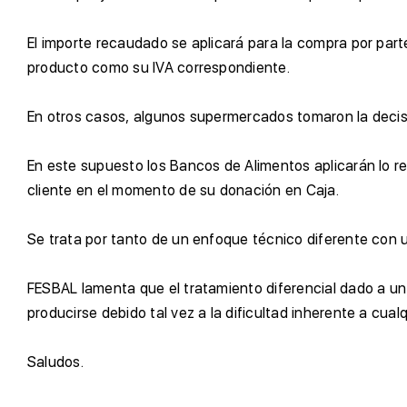
E
l importe recaudado se aplicará para la compra por par
producto como su IVA correspondiente.
E
n otros casos, algunos supermercados tomaron la decisió
E
n este supuesto los Bancos de Alimentos aplicarán lo re
cliente en el momento de su donación en Caja.
S
e trata por tanto de un enfoque técnico diferente con u
F
ESBAL lamenta que el tratamiento diferencial dado a u
producirse debido tal vez a la dificultad inherente a cualq
S
aludos.