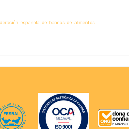
ederación-española-de-bancos-de-alimentos