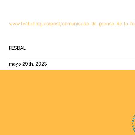
www.fesbal.org.es/post/comunicado-de-prensa-de-la-f
FESBAL
mayo 29th, 2023