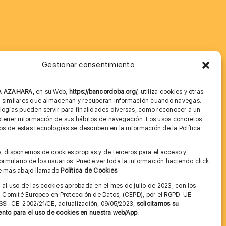
Gestionar consentimiento
MÁS INFORMACIÓN
NA AZAHARA,
en su Web,
https://bancordoba.org/
, utiliza cookies y otras
Imagen corporativa
s similares que almacenan y recuperan información cuando navegas.
logías pueden servir para finalidades diversas, como reconocer a un
Cita previa FAGA
btener información de sus hábitos de navegación. Los usos concretos
 de estas tecnologías se describen en la información de la Política
Aviso legal y Política de Privacidad
.
, disponemos de cookies propias y de terceros para el acceso y
Condiciones de Uso Web
 formulario de los usuarios. Puede ver toda la información haciendo click
ce más abajo llamado
Política de Cookies
.
 al uso de las cookies aprobada en el mes de julio de 2023, con los
el Comité Europeo en Protección de Datos, (CEPD), por el RGPD-UE-
SSI-CE-2002/21/CE, actualización, 09/05/2023,
solicitamos su
nto para el uso de cookies en nuestra web/App.