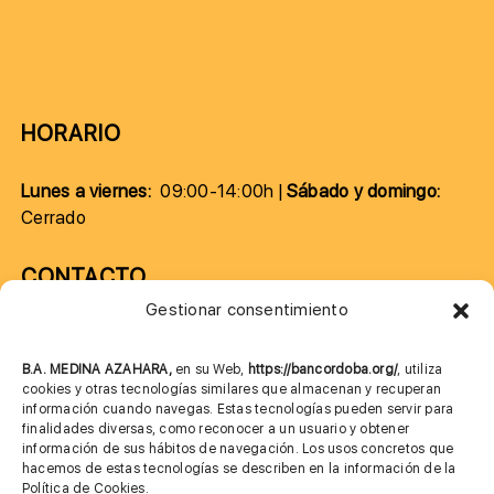
HORARIO
Lunes a viernes:
09:00-14:00h |
Sábado y domingo:
Cerrado
CONTACTO
Gestionar consentimiento
957 75 10 70
685 901 226
B.A. MEDINA AZAHARA,
en su Web,
https://bancordoba.org/
, utiliza
cookies y otras tecnologías similares que almacenan y recuperan
información cuando navegas. Estas tecnologías pueden servir para
finalidades diversas, como reconocer a un usuario y obtener
MÁS INFORMACIÓN
información de sus hábitos de navegación. Los usos concretos que
hacemos de estas tecnologías se describen en la información de la
Política de Cookies.