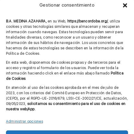
Gestionar consentimiento
957 75 10 70
685 901 226
B.A. MEDINA AZAHARA,
en su Web,
https://bancordoba.org/
, utiliza
cookies y otras tecnologías similares que almacenan y recuperan
información cuando navegas. Estas tecnologías pueden servir para
finalidades diversas, como reconocer a un usuario y obtener
MÁS INFORMACIÓN
información de sus hábitos de navegación. Los usos concretos que
hacemos de estas tecnologías se describen en la información de la
Política de Cookies.
Imagen corporativa
En esta web, disponemos de cookies propias y de terceros para el
acceso y registro al formulario de los usuarios. Puede ver toda la
Aviso legal
información haciendo click en el enlace más abajo llamado
Política
de Cookies
.
Política de privacidad
En atención al uso de las cookies aprobada en el mes de julio de
Cita previa FAGA
2023, con los criterios del Comité Europeo en Protección de Datos,
(CEPD), por el RGPD-UE-2016/679, LSSI-CE-2002/21/CE, actualización,
09/05/2023,
solicitamos su consentimiento para el uso de cookies en
nuestra web/App.
Contactar
Administrar opciones