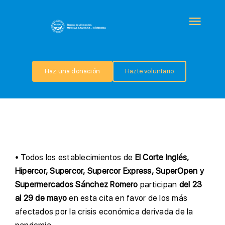
Saltar
al
Togg
contenido
Navi
QUIÉNES SOMOS
Haz una donación
Hazte voluntario
PROGRAMAS
COLABORA
TRANSPARENCIA
• Todos los establecimientos de
El Corte Inglés,
Hipercor, Supercor, Supercor Express, SuperOpen y
Supermercados Sánchez Romero
participan
del 23
NOTICIAS
al 29 de mayo
en esta cita en favor de los más
afectados por la crisis económica derivada de la
CONTACTO