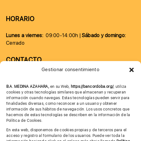
HORARIO
Lunes a viernes:
09:00-14:00h |
Sábado y domingo:
Cerrado
CONTACTO
Gestionar consentimiento
957 75 10 70
685 901 226
B.A. MEDINA AZAHARA,
en su Web,
https://bancordoba.org/
, utiliza
cookies y otras tecnologías similares que almacenan y recuperan
información cuando navegas. Estas tecnologías pueden servir para
finalidades diversas, como reconocer a un usuario y obtener
MÁS INFORMACIÓN
información de sus hábitos de navegación. Los usos concretos que
hacemos de estas tecnologías se describen en la información de la
Política de Cookies.
Imagen corporativa
En esta web, disponemos de cookies propias y de terceros para el
acceso y registro al formulario de los usuarios. Puede ver toda la
Aviso legal