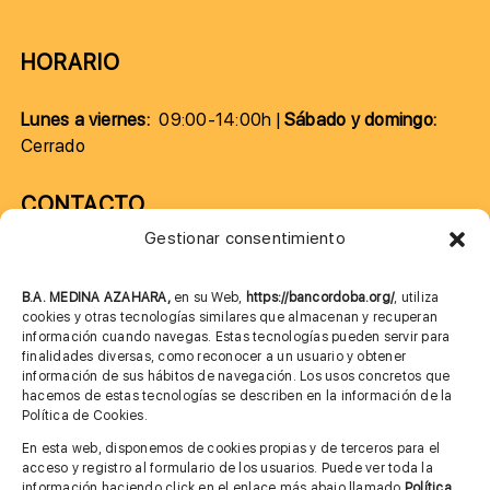
HORARIO
Lunes a viernes:
09:00-14:00h |
Sábado y domingo:
Cerrado
CONTACTO
Gestionar consentimiento
957 75 10 70
685 901 226
B.A. MEDINA AZAHARA,
en su Web,
https://bancordoba.org/
, utiliza
cookies y otras tecnologías similares que almacenan y recuperan
información cuando navegas. Estas tecnologías pueden servir para
finalidades diversas, como reconocer a un usuario y obtener
MÁS INFORMACIÓN
información de sus hábitos de navegación. Los usos concretos que
hacemos de estas tecnologías se describen en la información de la
Política de Cookies.
Imagen corporativa
En esta web, disponemos de cookies propias y de terceros para el
acceso y registro al formulario de los usuarios. Puede ver toda la
Aviso legal
información haciendo click en el enlace más abajo llamado
Política