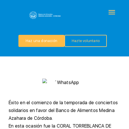
Saltar
al
Togg
contenido
Navi
QUIÉNES SOMOS
Haz una donación
Hazte voluntario
PROGRAMAS
COLABORA
TRANSPARENCIA
É
xito en el comienzo de la temporada de conciertos
NOTICIAS
solidarios en favor del Banco de Alimentos Medina
Azahara de Córdoba.
E
n esta ocasión fue la CORAL TORREBLANCA DE
CONTACTO