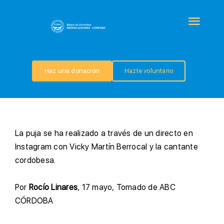
Saltar
al
Togg
contenido
Navi
QUIÉNES SOMOS
Haz una donación
Hazte voluntario
PROGRAMAS
COLABORA
L
a puja se ha realizado a través de un directo en
Instagram con Vicky Martín Berrocal y la cantante
TRANSPARENCIA
cordobesa.
P
or
Rocío Linares
, 17 mayo, Tomado de ABC
NOTICIAS
CÓRDOBA
CONTACTO