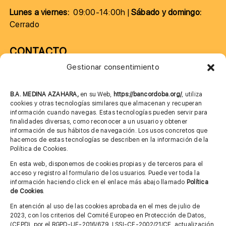
Lunes a viernes:
09:00-14:00h |
Sábado y domingo:
Cerrado
CONTACTO
Gestionar consentimiento
957 75 10 70
685 901 226
B.A. MEDINA AZAHARA,
en su Web,
https://bancordoba.org/
, utiliza
cookies y otras tecnologías similares que almacenan y recuperan
información cuando navegas. Estas tecnologías pueden servir para
finalidades diversas, como reconocer a un usuario y obtener
MÁS INFORMACIÓN
información de sus hábitos de navegación. Los usos concretos que
hacemos de estas tecnologías se describen en la información de la
Política de Cookies.
Imagen corporativa
En esta web, disponemos de cookies propias y de terceros para el
acceso y registro al formulario de los usuarios. Puede ver toda la
Aviso legal
información haciendo click en el enlace más abajo llamado
Política
de Cookies
.
Política de privacidad
En atención al uso de las cookies aprobada en el mes de julio de
Cita previa FAGA
2023, con los criterios del Comité Europeo en Protección de Datos,
(CEPD), por el RGPD-UE-2016/679, LSSI-CE-2002/21/CE, actualización,