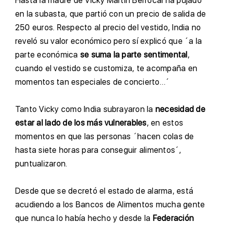
H
asta la madre de Vicky Martín Berrocal ha pujado
en la subasta, que partió con un precio de salida de
250 euros. Respecto al precio del vestido, India no
reveló su valor económico pero sí explicó que ´a la
parte económica
se suma la parte sentimental
,
cuando el vestido se customiza, te acompaña en
momentos tan especiales de concierto…´
T
anto Vicky como India subrayaron la
necesidad de
estar al lado de los más vulnerables
, en estos
momentos en que las personas ´hacen colas de
hasta siete horas para conseguir alimentos´,
puntualizaron.
D
esde que se decretó el estado de alarma, está
acudiendo a los Bancos de Alimentos mucha gente
que nunca lo había hecho y desde la
Federación