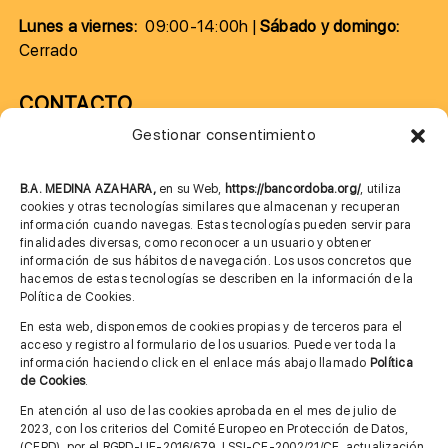
Lunes a viernes:
09:00-14:00h |
Sábado y domingo:
Cerrado
CONTACTO
Gestionar consentimiento
957 75 10 70
685 901 226
B.A. MEDINA AZAHARA,
en su Web,
https://bancordoba.org/
, utiliza
cookies y otras tecnologías similares que almacenan y recuperan
información cuando navegas. Estas tecnologías pueden servir para
finalidades diversas, como reconocer a un usuario y obtener
MÁS INFORMACIÓN
información de sus hábitos de navegación. Los usos concretos que
hacemos de estas tecnologías se describen en la información de la
Política de Cookies.
Imagen corporativa
En esta web, disponemos de cookies propias y de terceros para el
acceso y registro al formulario de los usuarios. Puede ver toda la
Aviso legal
información haciendo click en el enlace más abajo llamado
Política
de Cookies
.
Política de privacidad
En atención al uso de las cookies aprobada en el mes de julio de
Cita previa FAGA
2023, con los criterios del Comité Europeo en Protección de Datos,
(CEPD), por el RGPD-UE-2016/679, LSSI-CE-2002/21/CE, actualización,