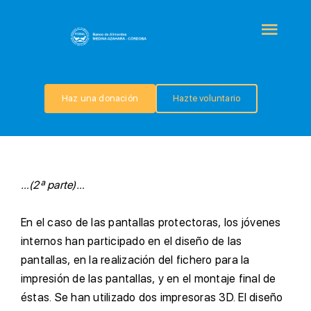
Saltar
al
Togg
contenido
Navi
QUIÉNES SOMOS
Haz una donación
Hazte voluntario
PROGRAMAS
COLABORA
…(2ª parte)…
TRANSPARENCIA
E
n el caso de las pantallas protectoras, los jóvenes
internos han participado en el diseño de las
pantallas, en la realización del fichero para la
NOTICIAS
impresión de las pantallas, y en el montaje final de
éstas. Se han utilizado dos impresoras 3D. El diseño
CONTACTO