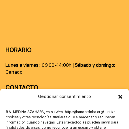
HORARIO
Lunes a viernes:
09:00-14:00h |
Sábado y domingo:
Cerrado
CONTACTO
Gestionar consentimiento
957 75 10 70
685 901 226
B.A. MEDINA AZAHARA,
en su Web,
https://bancordoba.org/
, utiliza
cookies y otras tecnologías similares que almacenan y recuperan
información cuando navegas. Estas tecnologías pueden servir para
finalidades diversas, como reconocer a un usuario y obtener