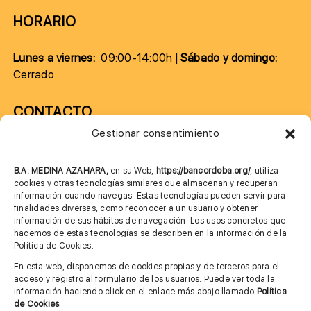
HORARIO
Lunes a viernes:
09:00-14:00h |
Sábado y domingo:
Cerrado
CONTACTO
Gestionar consentimiento
957 75 10 70
685 901 226
B.A. MEDINA AZAHARA,
en su Web,
https://bancordoba.org/
, utiliza
cookies y otras tecnologías similares que almacenan y recuperan
información cuando navegas. Estas tecnologías pueden servir para
finalidades diversas, como reconocer a un usuario y obtener
MÁS INFORMACIÓN
información de sus hábitos de navegación. Los usos concretos que
hacemos de estas tecnologías se describen en la información de la
Política de Cookies.
Imagen corporativa
En esta web, disponemos de cookies propias y de terceros para el
acceso y registro al formulario de los usuarios. Puede ver toda la
Aviso legal
información haciendo click en el enlace más abajo llamado
Política
de Cookies
.
Política de privacidad