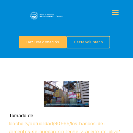
Saltar
al
Togg
contenido
Navi
QUIÉNES SOMOS
Haz una donación
Hazte voluntario
PROGRAMAS
COLABORA
TRANSPARENCIA
NOTICIAS
T
omado de
laocho.tv/actualidad/90565/los-bancos-de-
alimentos-se-quedan-sin-leche-y-aceite-de-oliva/
CONTACTO