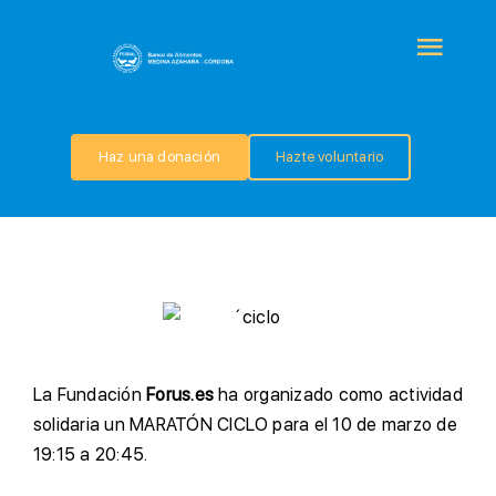
Saltar
al
Togg
contenido
Navi
QUIÉNES SOMOS
Haz una donación
Hazte voluntario
PROGRAMAS
COLABORA
TRANSPARENCIA
L
a Fundación
Forus.es
ha organizado como actividad
NOTICIAS
solidaria un MARATÓN CICLO para el 10 de marzo de
19:15 a 20:45.
CONTACTO