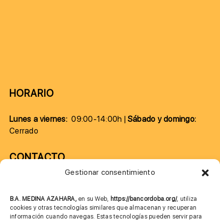
HORARIO
Lunes a viernes:
09:00-14:00h |
Sábado y domingo:
Cerrado
CONTACTO
Gestionar consentimiento
957 75 10 70
685 901 226
B.A. MEDINA AZAHARA,
en su Web,
https://bancordoba.org/
, utiliza
cookies y otras tecnologías similares que almacenan y recuperan
información cuando navegas. Estas tecnologías pueden servir para