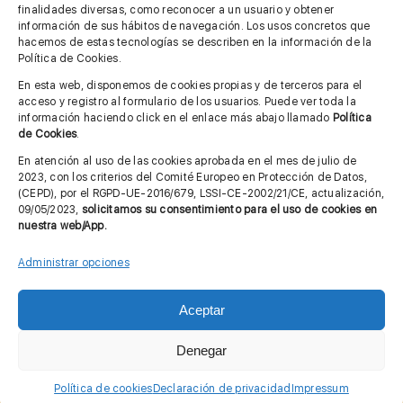
finalidades diversas, como reconocer a un usuario y obtener
MÁS INFORMACIÓN
información de sus hábitos de navegación. Los usos concretos que
hacemos de estas tecnologías se describen en la información de la
Política de Cookies.
Imagen corporativa
En esta web, disponemos de cookies propias y de terceros para el
acceso y registro al formulario de los usuarios. Puede ver toda la
Aviso legal
información haciendo click en el enlace más abajo llamado
Política
de Cookies
.
Política de privacidad
En atención al uso de las cookies aprobada en el mes de julio de
Cita previa FAGA
2023, con los criterios del Comité Europeo en Protección de Datos,
(CEPD), por el RGPD-UE-2016/679, LSSI-CE-2002/21/CE, actualización,
09/05/2023,
solicitamos su consentimiento para el uso de cookies en
nuestra web/App.
Contactar
Administrar opciones
Aceptar
© Copyright 2012 - 2026 |
Diseño web: Taller Empresarial 2.0
Denegar
Política de cookies
Declaración de privacidad
Impressum