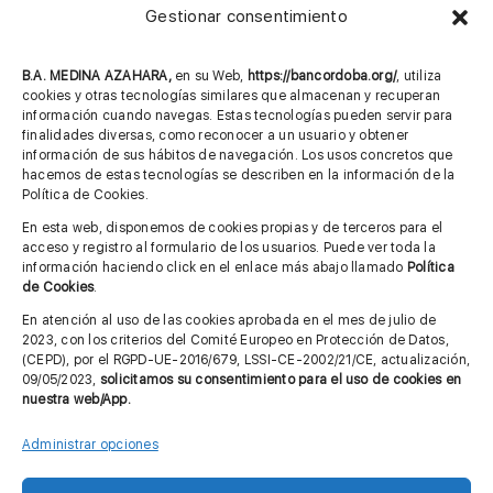
Gestionar consentimiento
957 75 10 70
685 901 226
B.A. MEDINA AZAHARA,
en su Web,
https://bancordoba.org/
, utiliza
cookies y otras tecnologías similares que almacenan y recuperan
información cuando navegas. Estas tecnologías pueden servir para
finalidades diversas, como reconocer a un usuario y obtener
MÁS INFORMACIÓN
información de sus hábitos de navegación. Los usos concretos que
hacemos de estas tecnologías se describen en la información de la
Política de Cookies.
Imagen corporativa
En esta web, disponemos de cookies propias y de terceros para el
acceso y registro al formulario de los usuarios. Puede ver toda la
Aviso legal
información haciendo click en el enlace más abajo llamado
Política
de Cookies
.
Política de privacidad
En atención al uso de las cookies aprobada en el mes de julio de
Cita previa FAGA
2023, con los criterios del Comité Europeo en Protección de Datos,
(CEPD), por el RGPD-UE-2016/679, LSSI-CE-2002/21/CE, actualización,
09/05/2023,
solicitamos su consentimiento para el uso de cookies en
nuestra web/App.
Contactar
Administrar opciones