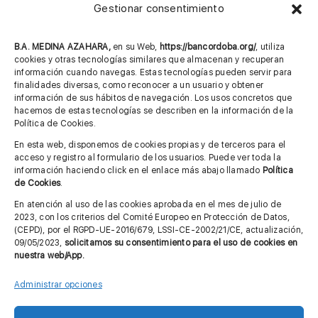
Gestionar consentimiento
957 75 10 70
685 901 226
B.A. MEDINA AZAHARA,
en su Web,
https://bancordoba.org/
, utiliza
cookies y otras tecnologías similares que almacenan y recuperan
información cuando navegas. Estas tecnologías pueden servir para
finalidades diversas, como reconocer a un usuario y obtener
MÁS INFORMACIÓN
información de sus hábitos de navegación. Los usos concretos que
hacemos de estas tecnologías se describen en la información de la
Política de Cookies.
Imagen corporativa
En esta web, disponemos de cookies propias y de terceros para el
acceso y registro al formulario de los usuarios. Puede ver toda la
Aviso legal
información haciendo click en el enlace más abajo llamado
Política
de Cookies
.
Política de privacidad
En atención al uso de las cookies aprobada en el mes de julio de
Cita previa FAGA
2023, con los criterios del Comité Europeo en Protección de Datos,
(CEPD), por el RGPD-UE-2016/679, LSSI-CE-2002/21/CE, actualización,
09/05/2023,
solicitamos su consentimiento para el uso de cookies en
nuestra web/App.
Contactar
Administrar opciones