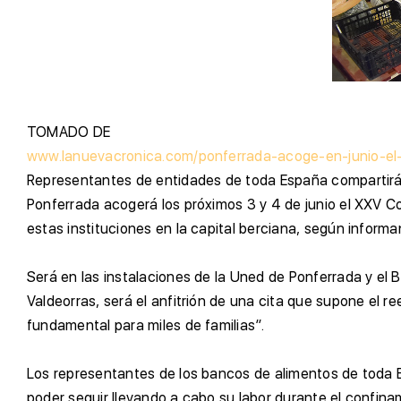
T
OMADO DE
www.lanuevacronica.com/ponferrada-acoge-en-junio-el
R
epresentantes de entidades de toda España compartirán
P
onferrada acogerá los próximos 3 y 4 de junio el XXV C
estas instituciones en la capital berciana, según infor
S
erá en las instalaciones de la Uned de Ponferrada y el B
Valdeorras, será el anfitrión de una cita que supone el 
fundamental para miles de familias”.
L
os representantes de los bancos de alimentos de toda E
poder seguir llevando a cabo su labor durante el confin