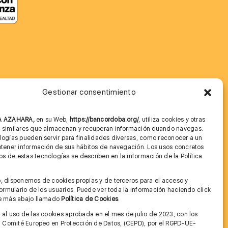
Gestionar consentimiento
MÁS INFORMACIÓN
NA AZAHARA,
en su Web,
https://bancordoba.org/
, utiliza cookies y otras
Imagen corporativa
s similares que almacenan y recuperan información cuando navegas.
logías pueden servir para finalidades diversas, como reconocer a un
Cita previa FAGA
btener información de sus hábitos de navegación. Los usos concretos
 de estas tecnologías se describen en la información de la Política
Aviso legal y Política de Privacidad
.
, disponemos de cookies propias y de terceros para el acceso y
Condiciones de Uso Web
 formulario de los usuarios. Puede ver toda la información haciendo click
ce más abajo llamado
Política de Cookies
.
 al uso de las cookies aprobada en el mes de julio de 2023, con los
el Comité Europeo en Protección de Datos, (CEPD), por el RGPD-UE-