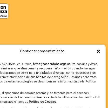
Gestionar consentimiento
MÁS INFORMACIÓN
NA AZAHARA,
en su Web,
https://bancordoba.org/
, utiliza cookies y otras
Imagen corporativa
s similares que almacenan y recuperan información cuando navegas.
logías pueden servir para finalidades diversas, como reconocer a un
Cita previa FAGA
btener información de sus hábitos de navegación. Los usos concretos
 de estas tecnologías se describen en la información de la Política
Aviso legal y Política de Privacidad
.
, disponemos de cookies propias y de terceros para el acceso y
Condiciones de Uso Web
 formulario de los usuarios. Puede ver toda la información haciendo click
ce más abajo llamado
Política de Cookies
.