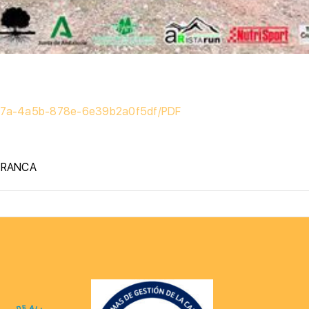
67a-4a5b-878e-6e39b2a0f5df/PDF
FRANCA