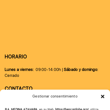
HORARIO
Lunes a viernes:
09:00-14:00h |
Sábado y domingo:
Cerrado
CONTACTO
Gestionar consentimiento
957 75 10 70
685 901 226
B.A. MEDINA AZAHARA,
en su Web,
https://bancordoba.org/
, utiliza