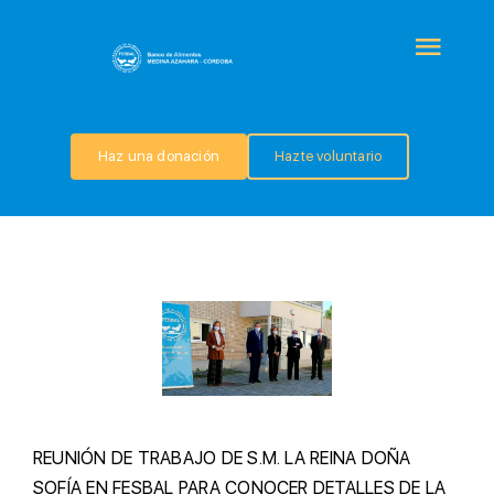
Saltar
al
Togg
contenido
Navi
QUIÉNES SOMOS
Haz una donación
Hazte voluntario
PROGRAMAS
COLABORA
TRANSPARENCIA
NOTICIAS
R
EUNIÓN DE TRABAJO DE S.M. LA REINA DOÑA
SOFÍA EN FESBAL PARA CONOCER DETALLES DE LA
CONTACTO