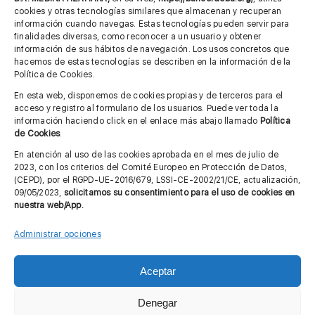
cookies y otras tecnologías similares que almacenan y recuperan
información cuando navegas. Estas tecnologías pueden servir para
finalidades diversas, como reconocer a un usuario y obtener
MÁS INFORMACIÓN
información de sus hábitos de navegación. Los usos concretos que
hacemos de estas tecnologías se describen en la información de la
Política de Cookies.
Imagen corporativa
En esta web, disponemos de cookies propias y de terceros para el
acceso y registro al formulario de los usuarios. Puede ver toda la
Aviso legal
información haciendo click en el enlace más abajo llamado
Política
de Cookies
.
Política de privacidad
En atención al uso de las cookies aprobada en el mes de julio de
Cita previa FAGA
2023, con los criterios del Comité Europeo en Protección de Datos,
(CEPD), por el RGPD-UE-2016/679, LSSI-CE-2002/21/CE, actualización,
09/05/2023,
solicitamos su consentimiento para el uso de cookies en
nuestra web/App.
Contactar
Administrar opciones
Aceptar
© Copyright 2012 - 2026 |
Diseño web: Taller Empresarial 2.0
Denegar