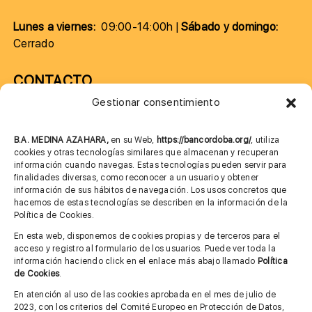
Lunes a viernes:
09:00-14:00h |
Sábado y domingo:
Cerrado
CONTACTO
Gestionar consentimiento
957 75 10 70
685 901 226
B.A. MEDINA AZAHARA,
en su Web,
https://bancordoba.org/
, utiliza
cookies y otras tecnologías similares que almacenan y recuperan
información cuando navegas. Estas tecnologías pueden servir para
finalidades diversas, como reconocer a un usuario y obtener
MÁS INFORMACIÓN
información de sus hábitos de navegación. Los usos concretos que
hacemos de estas tecnologías se describen en la información de la
Política de Cookies.
Imagen corporativa
En esta web, disponemos de cookies propias y de terceros para el
acceso y registro al formulario de los usuarios. Puede ver toda la
Aviso legal
información haciendo click en el enlace más abajo llamado
Política
de Cookies
.
Política de privacidad
En atención al uso de las cookies aprobada en el mes de julio de
Cita previa FAGA
2023, con los criterios del Comité Europeo en Protección de Datos,