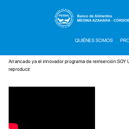
Saltar
al
contenido
QUIÉNES SOMOS
PR
A
rrancado ya el innovador programa de reinserción SOY Ú
reproducir: