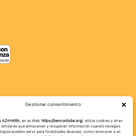
Gestionar consentimiento
MÁS INFORMACIÓN
NA AZAHARA,
en su Web,
https://bancordoba.org/
, utiliza cookies y otras
Imagen corporativa
s similares que almacenan y recuperan información cuando navegas.
logías pueden servir para finalidades diversas, como reconocer a un