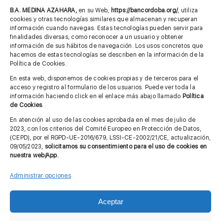
685 901 226
B.A. MEDINA AZAHARA,
en su Web,
https://bancordoba.org/
, utiliza
cookies y otras tecnologías similares que almacenan y recuperan
información cuando navegas. Estas tecnologías pueden servir para
finalidades diversas, como reconocer a un usuario y obtener
MÁS INFORMACIÓN
información de sus hábitos de navegación. Los usos concretos que
hacemos de estas tecnologías se describen en la información de la
Política de Cookies.
Imagen corporativa
En esta web, disponemos de cookies propias y de terceros para el
acceso y registro al formulario de los usuarios. Puede ver toda la
Aviso legal
información haciendo click en el enlace más abajo llamado
Política
de Cookies
.
Política de privacidad
En atención al uso de las cookies aprobada en el mes de julio de
Cita previa FAGA
2023, con los criterios del Comité Europeo en Protección de Datos,
(CEPD), por el RGPD-UE-2016/679, LSSI-CE-2002/21/CE, actualización,
09/05/2023,
solicitamos su consentimiento para el uso de cookies en
nuestra web/App.
Contactar
Administrar opciones
Aceptar
© Copyright 2012 - 2026 |
Diseño web: Taller Empresarial 2.0