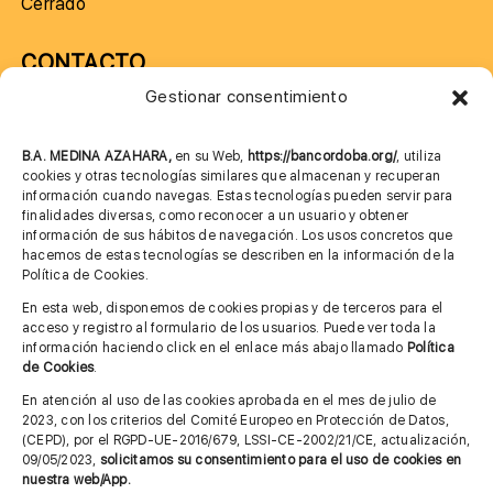
Cerrado
CONTACTO
Gestionar consentimiento
957 75 10 70
685 901 226
B.A. MEDINA AZAHARA,
en su Web,
https://bancordoba.org/
, utiliza
cookies y otras tecnologías similares que almacenan y recuperan
información cuando navegas. Estas tecnologías pueden servir para
finalidades diversas, como reconocer a un usuario y obtener
MÁS INFORMACIÓN
información de sus hábitos de navegación. Los usos concretos que
hacemos de estas tecnologías se describen en la información de la
Política de Cookies.
Imagen corporativa
En esta web, disponemos de cookies propias y de terceros para el
acceso y registro al formulario de los usuarios. Puede ver toda la
Aviso legal
información haciendo click en el enlace más abajo llamado
Política
de Cookies
.
Política de privacidad
En atención al uso de las cookies aprobada en el mes de julio de
Cita previa FAGA
2023, con los criterios del Comité Europeo en Protección de Datos,
(CEPD), por el RGPD-UE-2016/679, LSSI-CE-2002/21/CE, actualización,
09/05/2023,
solicitamos su consentimiento para el uso de cookies en
nuestra web/App.