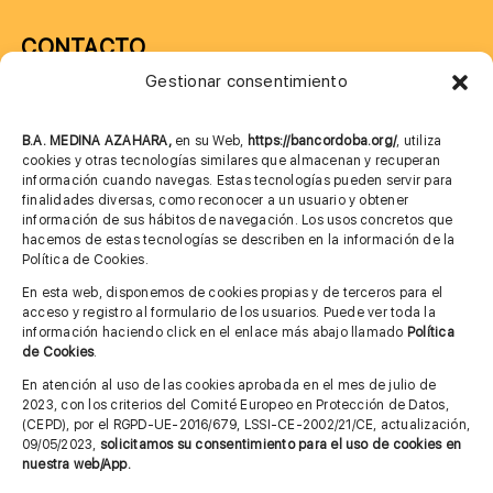
CONTACTO
Gestionar consentimiento
957 75 10 70
685 901 226
B.A. MEDINA AZAHARA,
en su Web,
https://bancordoba.org/
, utiliza
cookies y otras tecnologías similares que almacenan y recuperan
información cuando navegas. Estas tecnologías pueden servir para
finalidades diversas, como reconocer a un usuario y obtener
MÁS INFORMACIÓN
información de sus hábitos de navegación. Los usos concretos que
hacemos de estas tecnologías se describen en la información de la
Política de Cookies.
Imagen corporativa
En esta web, disponemos de cookies propias y de terceros para el
acceso y registro al formulario de los usuarios. Puede ver toda la
Aviso legal
información haciendo click en el enlace más abajo llamado
Política
de Cookies
.
Política de privacidad
En atención al uso de las cookies aprobada en el mes de julio de
Cita previa FAGA
2023, con los criterios del Comité Europeo en Protección de Datos,
(CEPD), por el RGPD-UE-2016/679, LSSI-CE-2002/21/CE, actualización,
09/05/2023,
solicitamos su consentimiento para el uso de cookies en
nuestra web/App.