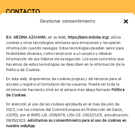
CONTACTO
Gestionar consentimiento
957 75 10 70
685 901 226
B.A. MEDINA AZAHARA,
en su Web,
https://bancordoba.org/
, utiliza
cookies y otras tecnologías similares que almacenan y recuperan
información cuando navegas. Estas tecnologías pueden servir para
finalidades diversas, como reconocer a un usuario y obtener
MÁS INFORMACIÓN
información de sus hábitos de navegación. Los usos concretos que
hacemos de estas tecnologías se describen en la información de la
Política de Cookies.
Imagen corporativa
En esta web, disponemos de cookies propias y de terceros para el
acceso y registro al formulario de los usuarios. Puede ver toda la
Aviso legal
información haciendo click en el enlace más abajo llamado
Política
de Cookies
.
Política de privacidad
En atención al uso de las cookies aprobada en el mes de julio de
Cita previa FAGA
2023, con los criterios del Comité Europeo en Protección de Datos,
(CEPD), por el RGPD-UE-2016/679, LSSI-CE-2002/21/CE, actualización,
09/05/2023,
solicitamos su consentimiento para el uso de cookies en
nuestra web/App.