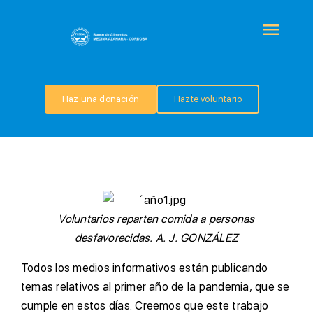
Saltar
al
Togg
contenido
Navi
QUIÉNES SOMOS
Haz una donación
Hazte voluntario
PROGRAMAS
COLABORA
TRANSPARENCIA
Voluntarios reparten comida a personas
desfavorecidas. A. J. GONZÁLEZ
NOTICIAS
T
odos los medios informativos están publicando
temas relativos al primer año de la pandemia, que se
cumple en estos días. Creemos que este trabajo
CONTACTO