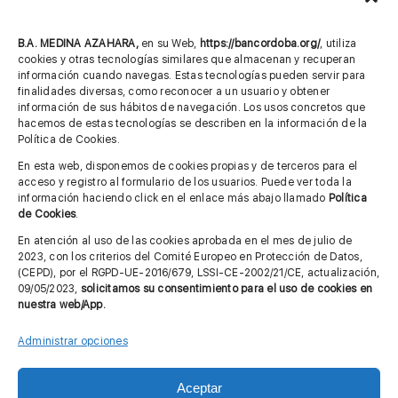
957 75 10 70
685 901 226
B.A. MEDINA AZAHARA,
en su Web,
https://bancordoba.org/
, utiliza
cookies y otras tecnologías similares que almacenan y recuperan
información cuando navegas. Estas tecnologías pueden servir para
finalidades diversas, como reconocer a un usuario y obtener
MÁS INFORMACIÓN
información de sus hábitos de navegación. Los usos concretos que
hacemos de estas tecnologías se describen en la información de la
Política de Cookies.
Imagen corporativa
En esta web, disponemos de cookies propias y de terceros para el
acceso y registro al formulario de los usuarios. Puede ver toda la
Aviso legal
información haciendo click en el enlace más abajo llamado
Política
de Cookies
.
Política de privacidad
En atención al uso de las cookies aprobada en el mes de julio de
Cita previa FAGA
2023, con los criterios del Comité Europeo en Protección de Datos,
(CEPD), por el RGPD-UE-2016/679, LSSI-CE-2002/21/CE, actualización,
09/05/2023,
solicitamos su consentimiento para el uso de cookies en
nuestra web/App.
Contactar
Administrar opciones
Aceptar