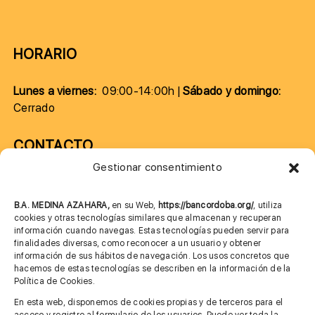
HORARIO
Lunes a viernes:
09:00-14:00h |
Sábado y domingo:
Cerrado
CONTACTO
Gestionar consentimiento
957 75 10 70
685 901 226
B.A. MEDINA AZAHARA,
en su Web,
https://bancordoba.org/
, utiliza
cookies y otras tecnologías similares que almacenan y recuperan
información cuando navegas. Estas tecnologías pueden servir para
finalidades diversas, como reconocer a un usuario y obtener
MÁS INFORMACIÓN
información de sus hábitos de navegación. Los usos concretos que
hacemos de estas tecnologías se describen en la información de la
Política de Cookies.
Imagen corporativa
En esta web, disponemos de cookies propias y de terceros para el